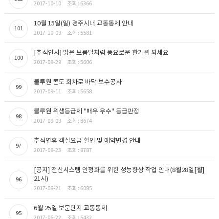
2017-10-10
조회 : 6366
10월 15일(일) 경주시내 교통통제 안내
101
2017-10-09
조회 : 5581
[추석인사] 밝은 보름달처럼 풍요로운 한가위 되세요
100
2017-09-29
조회 : 5606
블루원 콘도 회차로 바닥 보수공사
99
2017-09-11
조회 : 5658
블루원 위생등급제 "매우 우수" 등급판정
98
2017-09-09
조회 : 8674
추석연휴 객실요금 할인 및 예약변경 안내
97
2017-08-23
조회 : 8787
[공지] 전산시스템 안정화를 위한 성능향상 작업 안내(8월28일[월]
21시)
96
2017-08-21
조회 : 6085
6월 25일 보문단지 교통통제
95
2017-06-22
조회 : 5432