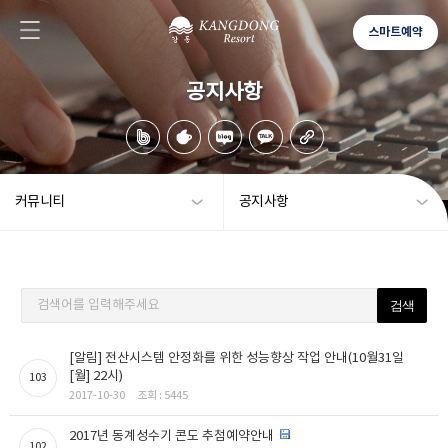
스마트예약
공지사항
커뮤니티
공지사항
검색어를 입력해주세요
[알림] 전산시스템 안정화를 위한 성능향상 작업 안내(10월31일
[월] 22시)
103
2017-10-30
조회 : 5445
2017년 동계성수기 콘도 추첨예약안내
102