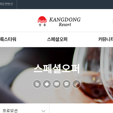
웨딩컨벤션
룩스타워
스페셜오퍼
커뮤니
소개
프로모션
공지사항
 마이 디노 & VR
이벤트
뉴스레터
스페셜오퍼
BBS
자료실
더 브리즈
131라운지
위드림
웨딩컨벤션
프로모션