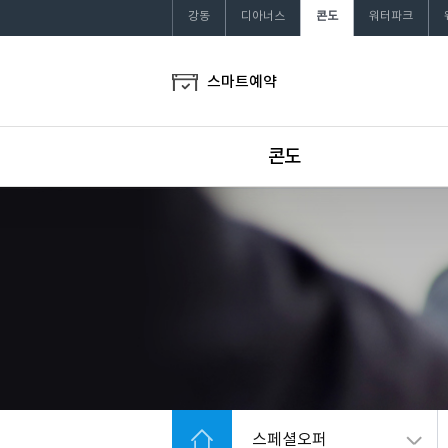
강동
디아너스
콘도
워터파크
스마트예약
콘도
패밀리콘도
프라이빗콘도
헬로!
스페셜 객실
스마트 체크인
부대시설
스페셜오퍼