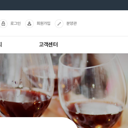
로그인
회원가입
분양관
티
고객센터
리조트가이드맵
프라이빗콘도 가이드맵
주차장 이용안내
전화번호 안내
분양안내
오시는 길