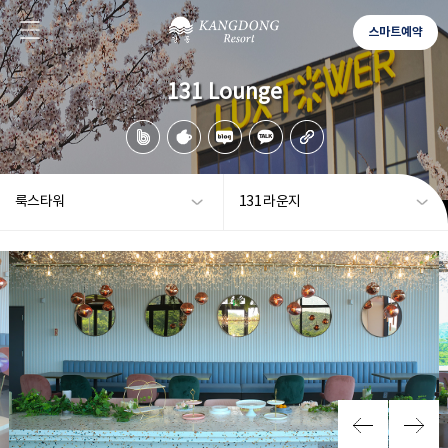
스마트예약
131 Lounge
룩스타워
131 라운지