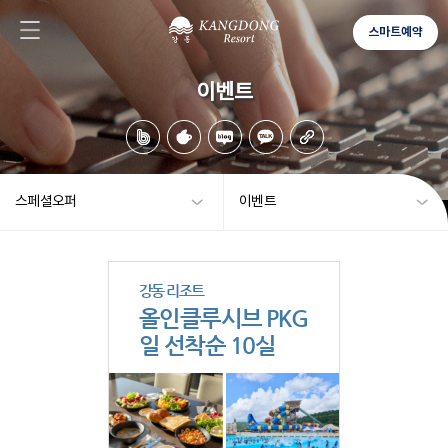
스마트예약
이벤트
스페셜오퍼
이벤트
강동 리조트
올인클루시브 PKG
일 선착순 10실