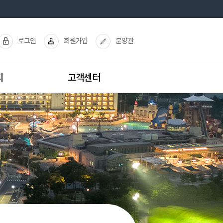
로그인
회원가입
분양관
티
고객센터
리조트가이드맵
프라이빗콘도 가이드맵
주차장 이용안내
전화번호 안내
분양안내
오시는 길