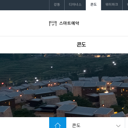
강동
디아너스
콘도
워터파크
스마트예약
콘도
패밀리콘도
프라이빗콘도
헬로!
스페셜 객실
스마트 체크인
부대시설
콘도