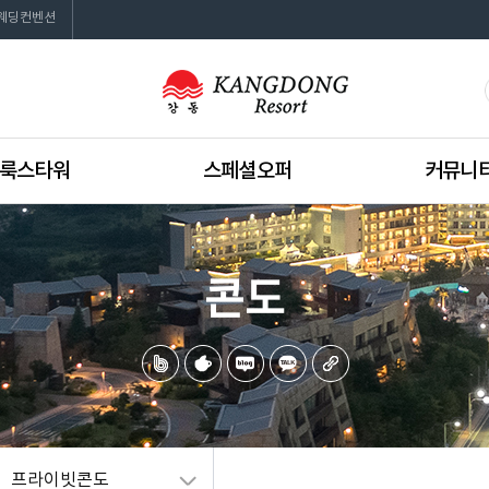
웨딩컨벤션
룩스타워
스페셜오퍼
커뮤니
소개
프로모션
공지사항
 마이 디노 & VR
이벤트
뉴스레터
콘도
BBS
자료실
더 브리즈
131라운지
위드림
웨딩컨벤션
프라이빗콘도